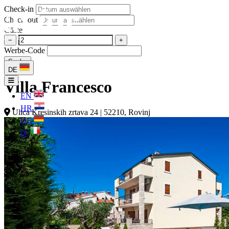
Check-in
Check-out
Gäste
−
+
Werbe-Code
Suche
DE
Villa Francesco
EN
HR
Ulica Kresinskih zrtava 24 | 52210, Rovinj
DE
IT