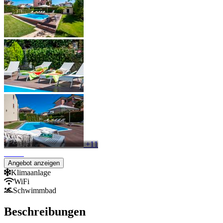
+11
Angebot anzeigen
Klimaanlage
WiFi
Schwimmbad
Beschreibungen