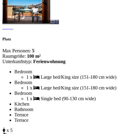
+10
Platz
Max Personen:
5
Raumgröße:
100 m²
Unterkunftstyp:
Ferienwohnung
Bedroom
1 x
Large bed/King size (151-180 cm wide)
Bedroom
1 x
Large bed/King size (151-180 cm wide)
Bedroom
1 x
Single bed (90-130 cm wide)
Kitchen
Bathroom
Terrace
Terrace
x 5